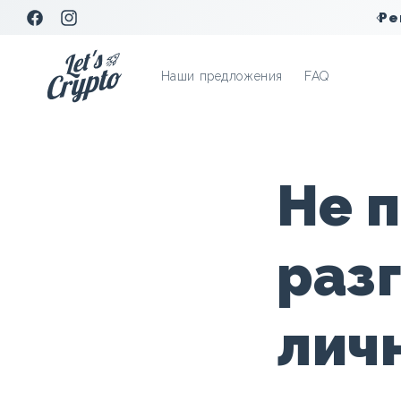
Перейти
к
Facebook
Instagram
контенту
Наши предложения
FAQ
Не 
раз
лич