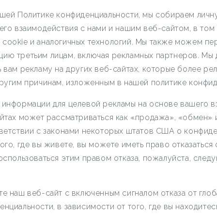
о
ашей Политике конфиденциальности, мы собираем лич
н
его взаимодействия с нами и нашим веб-сайтом, в том 
cookie и аналогичных технологий. Мы также можем пер
ию третьим лицам, включая рекламных партнеров. Мы 
 вам рекламу на других веб-сайтах, которые более ре
другим причинам, изложенным в нашей политике конфид
 информации для целевой рекламы на основе вашего 
айтах может рассматриваться как «продажа», «обмен» 
тветствии с законами некоторых штатов США о конфиде
ого, где вы живете, вы можете иметь право отказаться 
оспользоваться этим правом отказа, пожалуйста, след
те наш веб-сайт с включенным сигналом отказа от гло
нциальности, в зависимости от того, где вы находитес