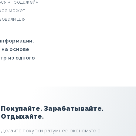
ться «продажей»
орое может
зовали для
 информации,
 на основе
тр из одного
Покупайте. Зарабатывайте.
Отдыхайте.
Делайте покупки разумнее, экономьте с