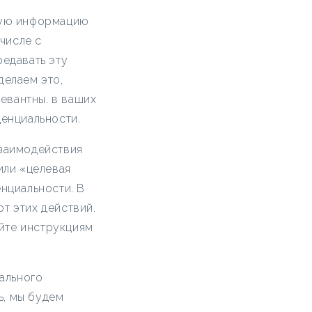
ную информацию
числе с
едавать эту
делаем это,
левантны. в ваших
енциальности.
взаимодействия
или «целевая
нциальности. В
от этих действий.
уйте инструкциям
бального
ь, мы будем